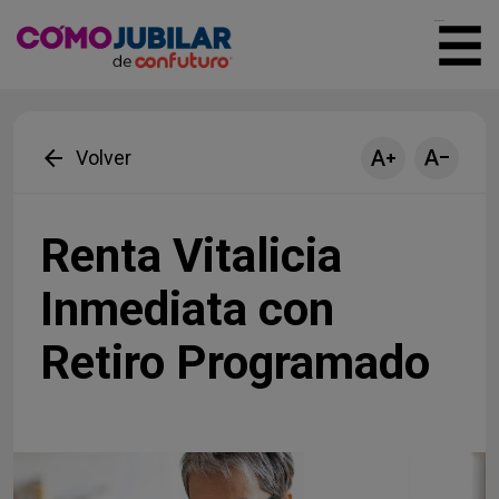
menu mobile
arrow_back
text_increase
text_decrease
Volver
Renta Vitalicia
Inmediata con
Retiro Programado​