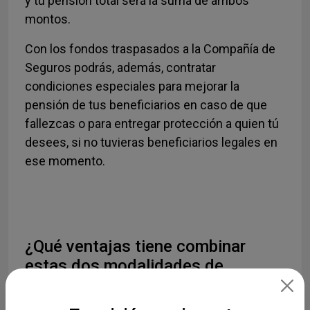
y tu pensión total será la suma de ambos
montos.
Con los fondos traspasados a la Compañía de
Seguros podrás, además, contratar
condiciones especiales para mejorar la
pensión de tus beneficiarios en caso de que
fallezcas o para entregar protección a quien tú
desees, si no tuvieras beneficiarios legales en
ese momento.
¿Qué ventajas tiene combinar
estas dos modalidades de
pensión?